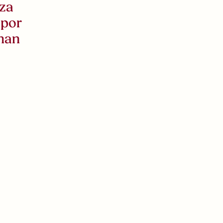
nza
 por
han