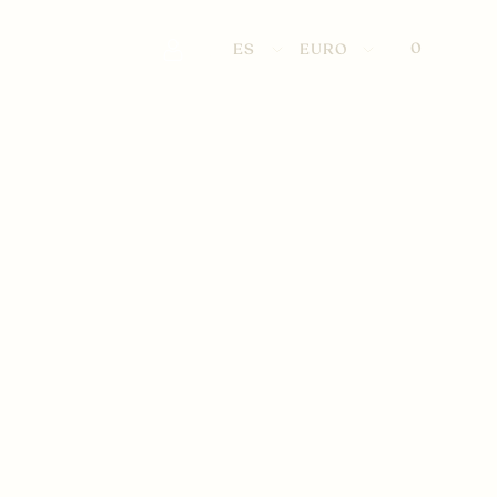
0
ES
EURO
PODERÍO
A