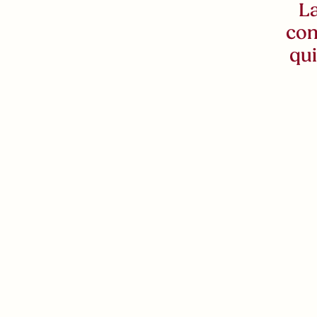
La
con
qu